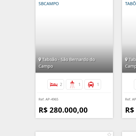
SBCAMPO
TAB
Taboão - São Bernardo do
Tab
Campo
Cam
2
1
1
Ref. AP-4965
Ref. A
R$ 280.000,00
R$