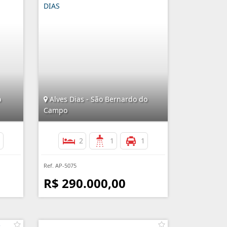
DIAS
o
Alves Dias - São Bernardo do
Campo
1
2
1
1
Ref. AP-5075
R$ 290.000,00