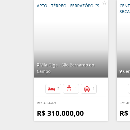
APTO - TÉRREO - FERRAZÓPOLIS
CENT
SBC
Vila Olga - São Bernardo do
Campo
Cen
2
1
1
Ref. AP-4769
Ref. A
R$ 310.000,00
R$