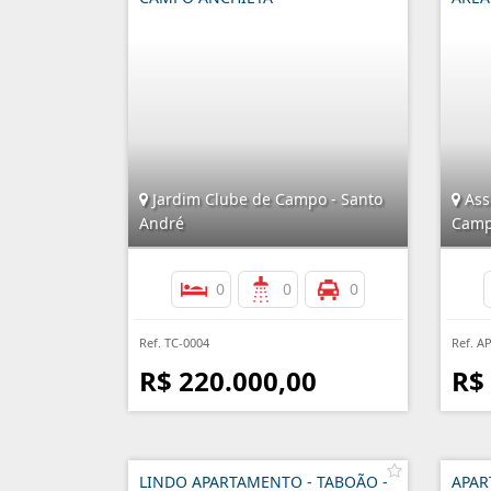
Jardim Clube de Campo - Santo
Ass
André
Cam
0
0
0
Ref. TC-0004
Ref. A
R$ 220.000,00
R$
LINDO APARTAMENTO - TABOÃO -
APAR