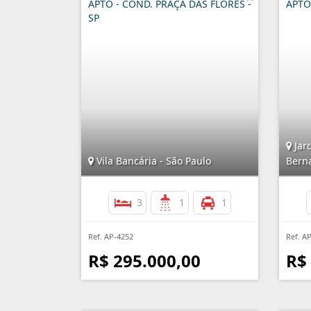
APTO - COND. PRAÇA DAS FLORES -
APTO 
SP
Jard
Vila Bancária - São Paulo
Bern
3
1
1
Ref. AP-4252
Ref. A
R$ 295.000,00
R$