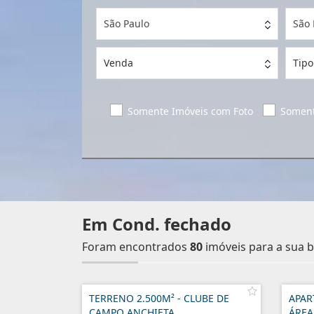
São Paulo
São
Venda
Tipo
Somente Imóveis com Foto
Soment
Em Cond. fechado
Foram encontrados
80
imóveis para a sua b
TERRENO 2.500M² - CLUBE DE
APAR
CAMPO ANCHIETA
ÁREA