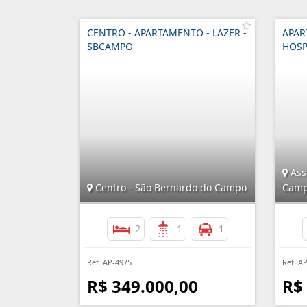
CENTRO - APARTAMENTO - LAZER -
APAR
SBCAMPO
HOSP
Ass
Centro - São Bernardo do Campo
Cam
2
1
1
Ref. AP-4975
Ref. A
R$ 349.000,00
R$