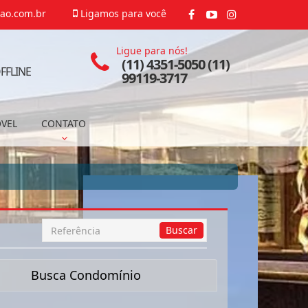
ao.com.br
Ligamos para você
Ligue para nós!
(11) 4351-5050 (11)
FFLINE
99119-3717
ÓVEL
CONTATO
Busca
Buscar
por
Referência
Busca Condomínio