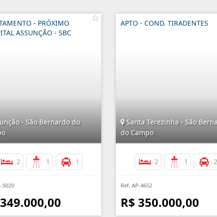
TAMENTO - PRÓXIMO
APTO - COND. TIRADENTES
ITAL ASSUNÇÃO - SBC
unção - São Bernardo do
Santa Terezinha - São Bern
po
do Campo
2
1
1
2
1
P-5020
Ref. AP-4652
 349.000,00
R$ 350.000,00