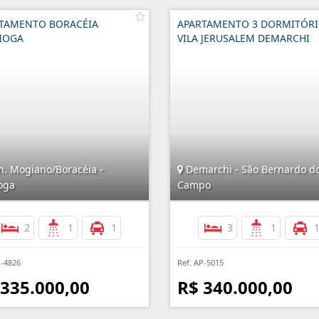
TAMENTO BORACÉIA
APARTAMENTO 3 DORMITÓR
IOGA
VILA JERUSALEM DEMARCHI
n. Mogiano/Boracéia -
Demarchi - São Bernardo d
oga
Campo
2
1
1
3
1
P-4826
Ref. AP-5015
 335.000,00
R$ 340.000,00