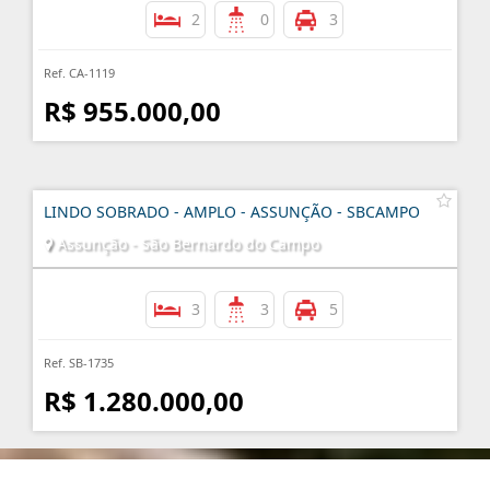
2
0
3
Ref. CA-1119
R$ 955.000,00
LINDO SOBRADO - AMPLO - ASSUNÇÃO - SBCAMPO
Assunção - São Bernardo do Campo
3
3
5
Ref. SB-1735
R$ 1.280.000,00