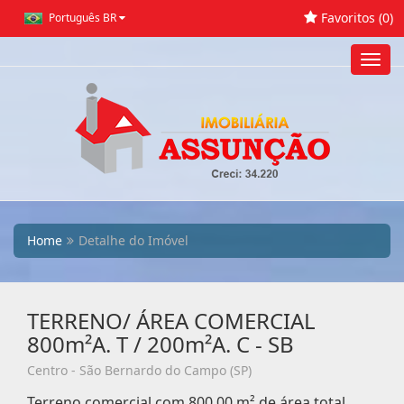
Favoritos (
0
)
Português BR
Toggl
navig
Home
Detalhe do Imóvel
TERRENO/ ÁREA COMERCIAL
800m²A. T / 200m²A. C - SB
Centro - São Bernardo do Campo (SP)
Terreno comercial com 800,00 m² de área total,