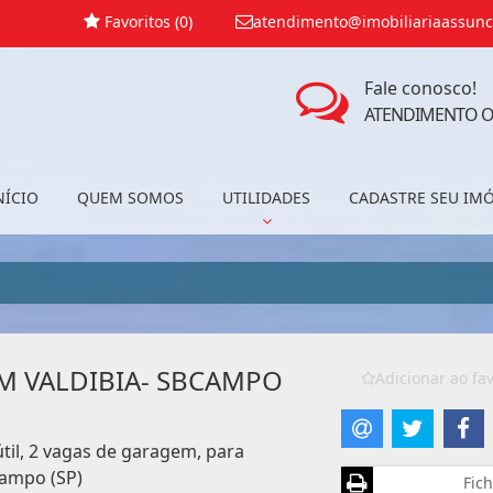
Favoritos (
0
)
atendimento@imobiliariaassunc
Fale conosco!
ATENDIMENTO O
NÍCIO
QUEM SOMOS
UTILIDADES
CADASTRE SEU IM
M VALDIBIA- SBCAMPO
Adicionar ao fav
til, 2 vagas de garagem, para
Campo (SP)
Fich