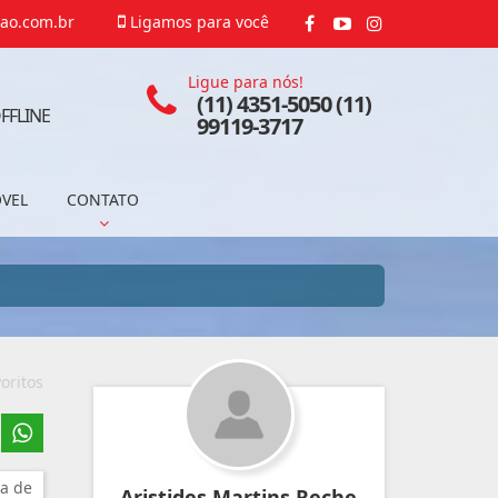
ao.com.br
Ligamos para você
Ligue para nós!
(11) 4351-5050 (11)
FFLINE
99119-3717
ÓVEL
CONTATO
oritos
a de
Aristides Martins Reche