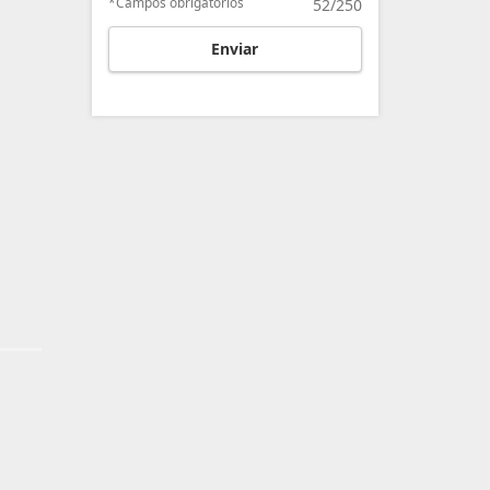
*Campos obrigatórios
52/250
Enviar