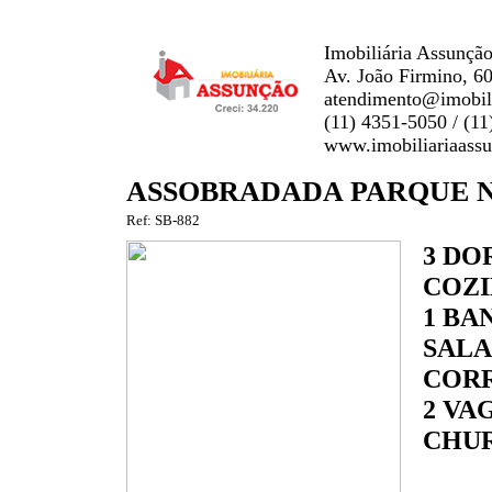
Imobiliária Assunção
Av. João Firmino, 6
atendimento@imobili
(11) 4351-5050 / (1
www.imobiliariaass
ASSOBRADADA PARQUE NE
Ref: SB-882
3 DO
COZI
1 BA
SALA
COR
2 VA
CHU