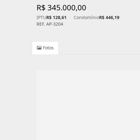
R$ 345.000,00
IPTU
R$ 128,61
·
Condomínio
R$ 446,19
REF. AP-3204
Fotos