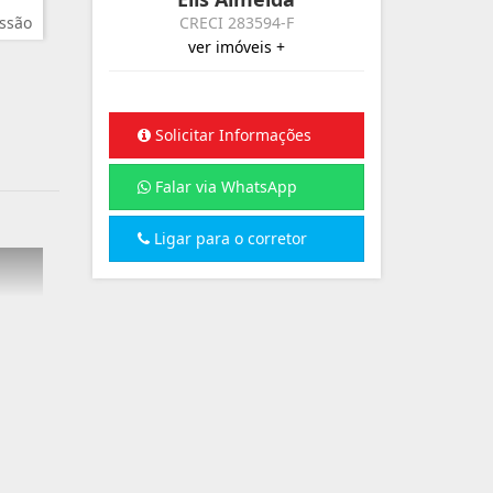
ssão
CRECI 283594-F
ver imóveis +
Solicitar Informações
Falar via WhatsApp
Ligar para o corretor