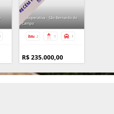
o
Cooperativa - São Bernardo do
Campo
1
2
1
1
R$ 235.000,00
nformações de Contato
(11) 4351-5050 / (11) 99119-3717