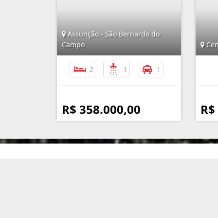
Assunção - São Bernardo do
Campo
Cen
2
1
1
R$ 358.000,00
R$
Imobiliária Assunção