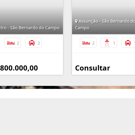
Assunção - São Bernardo d
tro - São Bernardo do Campo
Campo
2
2
2
1
 800.000,00
Consultar
Mapa do Site
I
Início
Quem Somos