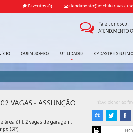
Favoritos (
0
)
atendimento@imobiliariaassunc
Fale conosco!
ATENDIMENTO O
NÍCIO
QUEM SOMOS
UTILIDADES
CADASTRE SEU IM
 02 VAGAS - ASSUNÇÃO
Adicionar ao fav
 área útil, 2 vagas de garagem,
mpo (SP)
Fich