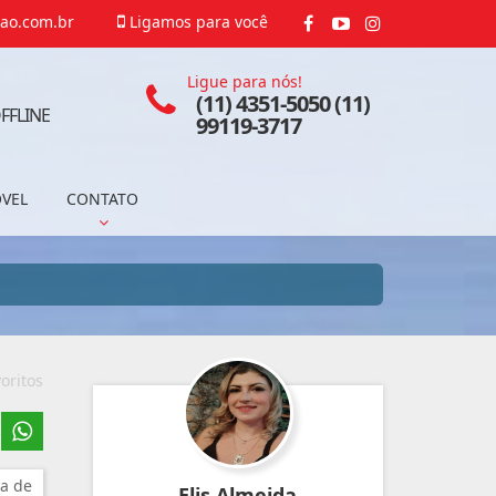
ao.com.br
Ligamos para você
Ligue para nós!
(11) 4351-5050 (11)
FFLINE
99119-3717
ÓVEL
CONTATO
oritos
a de
Elis Almeida