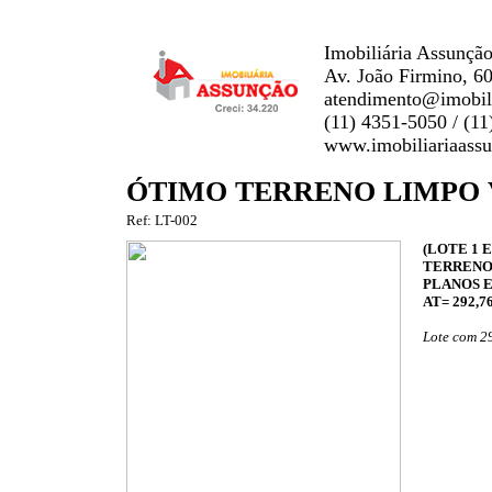
Imobiliária Assunção
Av. João Firmino, 6
atendimento@imobili
(11) 4351-5050 / (1
www.imobiliariaass
ÓTIMO TERRENO LIMPO 
Ref: LT-002
(LOTE 1 E 
TERRENOS
PLANOS 
AT= 292,7
Lote com 29