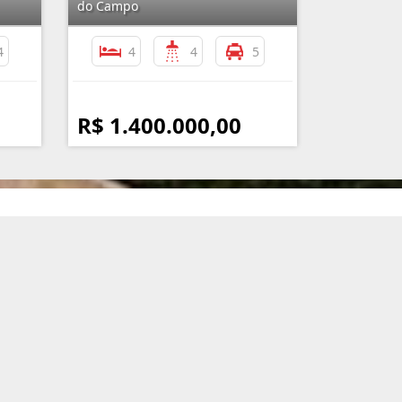
do Campo
4
4
4
5
R$ 1.400.000,00
nformações de Contato
(11) 4351-5050 / (11) 99119-3717
atendimento@imobiliariaassuncao.com.br
Imobiliária Assunção