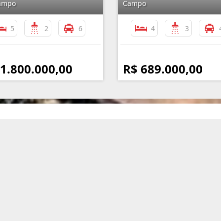
ampo
Campo
5
2
6
4
3
 1.800.000,00
R$ 689.000,00
Mapa do Site
I
Início
Quem Somos
Links e Documentos
Cadastre seu Imóvel
Pedido de Imóvel