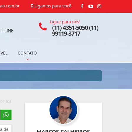
ao.com.br
Ligamos para você
Ligue para nós!
(11) 4351-5050 (11)
FFLINE
99119-3717
ÓVEL
CONTATO
oritos
a de
MARCOS CALHEIROS