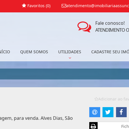
Favoritos (
0
)
atendimento@imobiliariaassunc
Fale conosco!
ATENDIMENTO O
NÍCIO
QUEM SOMOS
UTILIDADES
CADASTRE SEU IM
Adicionar ao fav
agem, para venda. Alves Dias, São
Fich