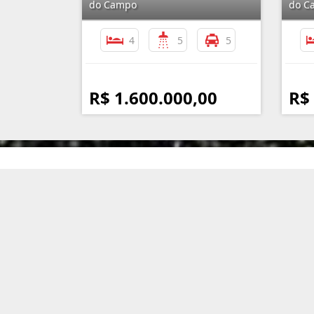
do Campo
do C
4
5
5
R$ 1.600.000,00
R$
Imobiliária Assunção