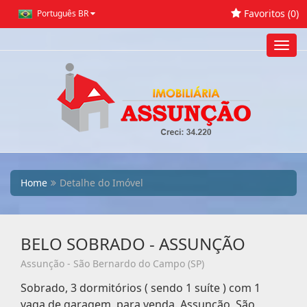
Favoritos (
0
)
Português BR
Toggl
navig
Home
Detalhe do Imóvel
BELO SOBRADO - ASSUNÇÃO
Assunção - São Bernardo do Campo (SP)
Sobrado, 3 dormitórios ( sendo 1 suíte ) com 1
vaga de garagem, para venda. Assunção, São