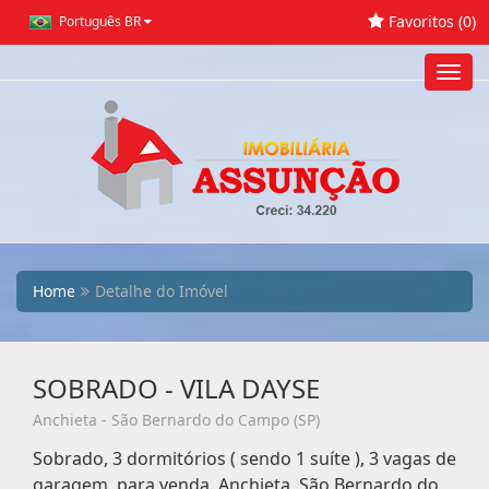
Favoritos (
0
)
Português BR
Toggl
navig
Home
Detalhe do Imóvel
SOBRADO - VILA DAYSE
Anchieta - São Bernardo do Campo (SP)
Sobrado, 3 dormitórios ( sendo 1 suíte ), 3 vagas de
garagem, para venda. Anchieta, São Bernardo do