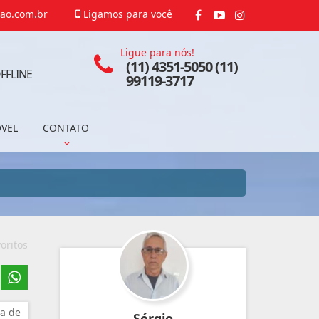
ao.com.br
Ligamos para você
Ligue para nós!
(11) 4351-5050 (11)
FFLINE
99119-3717
ÓVEL
CONTATO
oritos
a de
Sérgio