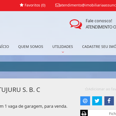
Favoritos (
0
)
atendimento@imobiliariaassunc
Fale conosco!
ATENDIMENTO O
NÍCIO
QUEM SOMOS
UTILIDADES
CADASTRE SEU IM
JURU S. B. C
Adicionar ao fav
com 1 vaga de garagem, para venda.
Fich