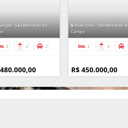
unção - São Bernardo do
Alves Dias - São Bernardo d
po
Campo
2
2
2
2
3
 480.000,00
R$ 450.000,00
Mapa do Site
I
Início