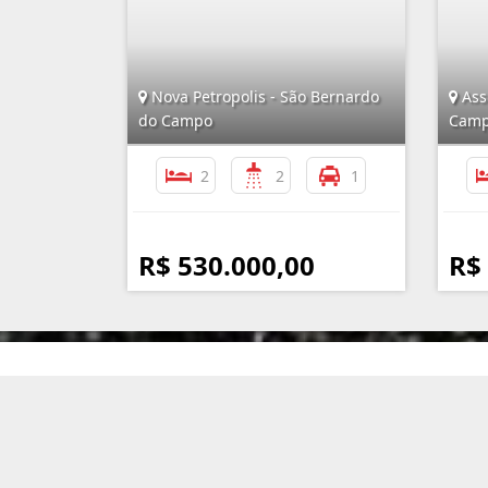
Nova Petropolis - São Bernardo
Ass
do Campo
Cam
2
2
1
R$ 530.000,00
R$
Imobiliária Assunção