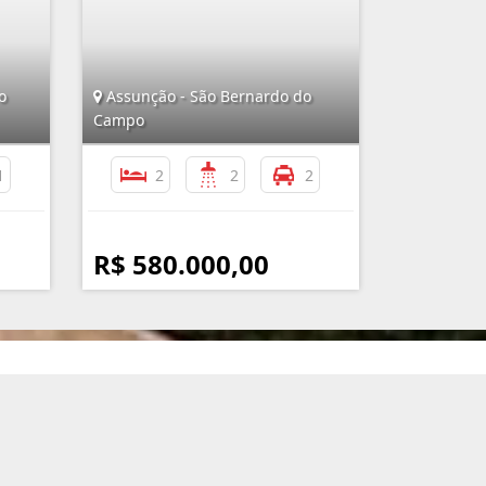
o
Assunção - São Bernardo do
Campo
1
2
2
2
R$ 580.000,00
nformações de Contato
(11) 4351-5050 / (11) 99119-3717