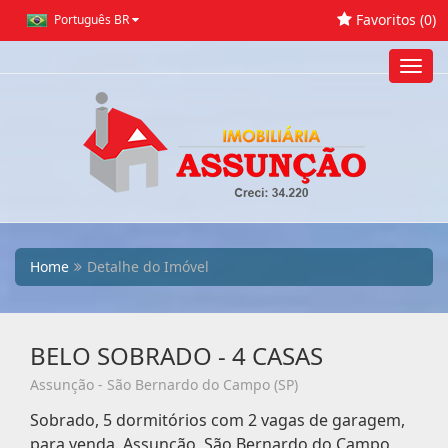
Favoritos (
0
)
Português BR
Toggl
navig
Home
Detalhe do Imóvel
BELO SOBRADO - 4 CASAS
Assunção - São Bernardo do Campo (SP)
Sobrado, 5 dormitórios com 2 vagas de garagem,
para venda. Assunção, São Bernardo do Campo