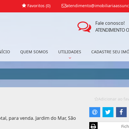
Favoritos (
0
)
atendimento@imobiliariaassunc
Fale conosco!
ATENDIMENTO O
NÍCIO
QUEM SOMOS
UTILIDADES
CADASTRE SEU IM
Adicionar ao fav
tal, para venda. Jardim do Mar, São
Fich