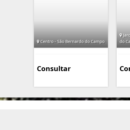
Jar
Centro - São Bernardo do Campo
do C
Consultar
Co
Imobiliária Assunção