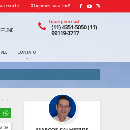
ao.com.br
Ligamos para você
Ligue para nós!
(11) 4351-5050 (11)
FFLINE
99119-3717
ÓVEL
CONTATO
oritos
a de
MARCOS CALHEIROS