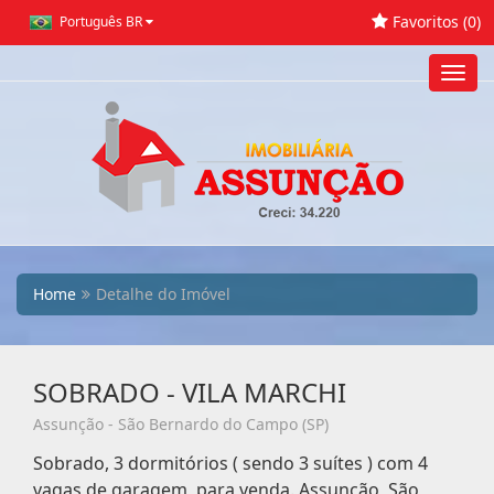
Favoritos (
0
)
Português BR
Toggl
navig
Home
Detalhe do Imóvel
SOBRADO - VILA MARCHI
Assunção - São Bernardo do Campo (SP)
Sobrado, 3 dormitórios ( sendo 3 suítes ) com 4
vagas de garagem, para venda. Assunção, São