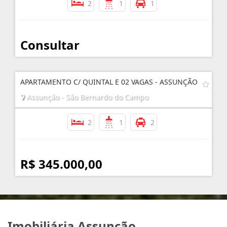
2
1
1
Consultar
APARTAMENTO C/ QUINTAL E 02 VAGAS - ASSUNÇÃO
Assunção - São Bernardo do Campo
2
1
2
R$ 345.000,00
Imobiliária Assunção