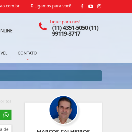
ao.com.br
Ligamos para você
Ligue para nós!
(11) 4351-5050 (11)
NLINE
99119-3717
ÓVEL
CONTATO
oritos
a de
MARCOS CALHEIROS