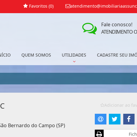
Favoritos (
0
)
atendimento@imobiliariaassunc
Fale conosco!
ATENDIMENTO O
NÍCIO
QUEM SOMOS
UTILIDADES
CADASTRE SEU IM
BC
Adicionar ao fav
, São Bernardo do Campo (SP)
Fich