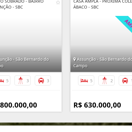
O SOBRADO - BAIRRO
CASA AMPLA - PRÓXIMA COL
NÇÃO - SBC
ÁBACO - SBC
unção - São Bernardo do
Assunção - São Bernardo d
po
Campo
5
3
3
5
2
 800.000,00
R$ 630.000,00