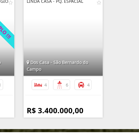
ÉGIO
LINDA CASA - PQ. ESPACIAL
o
Dos Casa - São Bernardo do
Campo
1
4
6
4
R$ 3.400.000,00