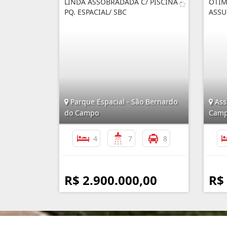
LINDA ASSOBRADADA C/ PISCINA -
ÓTIM
PQ. ESPACIAL/ SBC
ASSU
Parque Espacial - São Bernardo
Ass
do Campo
Cam
4
7
8
R$ 2.900.000,00
R$