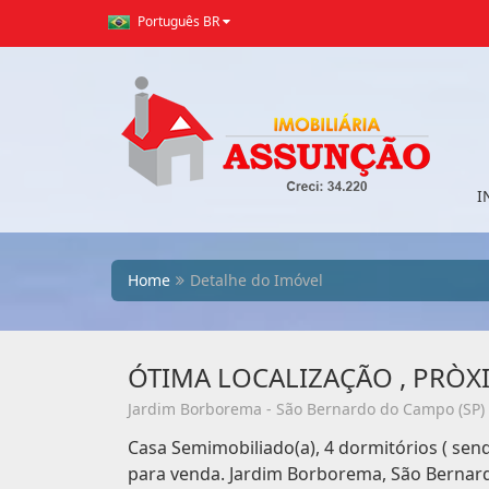
Português BR
I
Home
Detalhe do Imóvel
ÓTIMA LOCALIZAÇÃO , PRÒX
Jardim Borborema - São Bernardo do Campo (SP)
Casa Semimobiliado(a), 4 dormitórios ( sen
para venda. Jardim Borborema, São Bernar