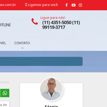
ao.com.br
Ligamos para você
Ligue para nós!
(11) 4351-5050 (11)
FFLINE
99119-3717
ÓVEL
CONTATO
oritos
a de
Sérgio