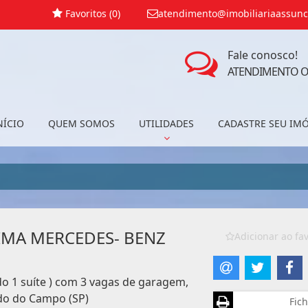
Favoritos (
0
)
atendimento@imobiliariaassunc
Fale conosco!
ATENDIMENTO O
NÍCIO
QUEM SOMOS
UTILIDADES
CADASTRE SEU IM
IMA MERCEDES- BENZ
Adicionar ao fav
do 1 suíte ) com 3 vagas de garagem,
do do Campo (SP)
Fich