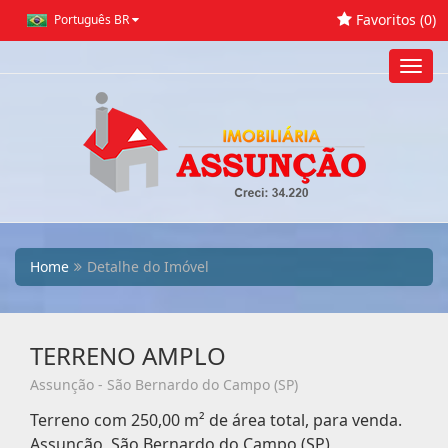
Favoritos (
0
)
Português BR
Toggl
navig
Home
Detalhe do Imóvel
TERRENO AMPLO
Assunção - São Bernardo do Campo (SP)
Terreno com 250,00 m² de área total, para venda.
Assunção, São Bernardo do Campo (SP)