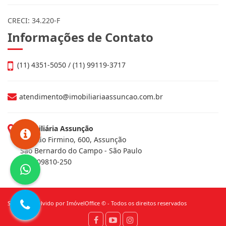
CRECI: 34.220-F
Informações de Contato
(11) 4351-5050 / (11) 99119-3717
atendimento@imobiliariaassuncao.com.br
Imobiliária Assunção
Av. João Firmino, 600, Assunção
São Bernardo do Campo - São Paulo
CEP: 09810-250
Site desenvolvido por
ImóvelOffice
© - Todos os direitos reservados