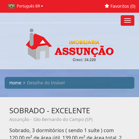
Favoritos (
0
)
Português BR
Toggl
navig
Home
Detalhe do Imóvel
SOBRADO - EXCELENTE
Assunção - São Bernardo do Campo (SP)
Sobrado, 3 dormitórios ( sendo 1 suíte ) com
120,00 m² de área útil, 139,00 m² de área total, 2