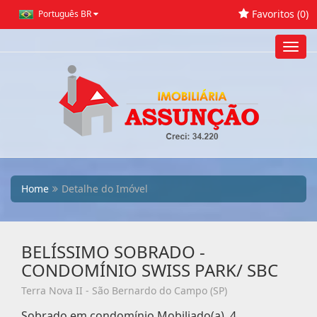
Favoritos (
0
)
Português BR
Toggl
navig
Home
Detalhe do Imóvel
BELÍSSIMO SOBRADO -
CONDOMÍNIO SWISS PARK/ SBC
Terra Nova II - São Bernardo do Campo (SP)
Sobrado em condomínio Mobiliado(a), 4