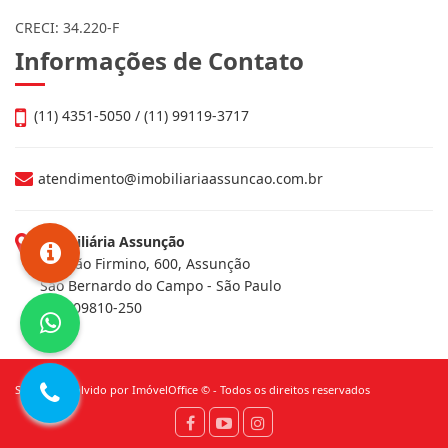
CRECI: 34.220-F
Informações de Contato
(11) 4351-5050 / (11) 99119-3717
atendimento@imobiliariaassuncao.com.br
Imobiliária Assunção
Av. João Firmino, 600, Assunção
São Bernardo do Campo - São Paulo
CEP: 09810-250
Site desenvolvido por
ImóvelOffice
© - Todos os direitos reservados