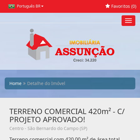
Favoritos (
0
)
Português BR
Toggl
navig
Home
Detalhe do Imóvel
TERRENO COMERCIAL 420m² - C/
PROJETO APROVADO!
Centro - São Bernardo do Campo (SP)
Terreno comercial com 420,00 m² de área total,