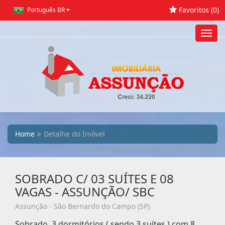
Favoritos (
0
)
Português BR
Toggl
navig
Home
Detalhe do Imóvel
SOBRADO C/ 03 SUÍTES E 08
VAGAS - ASSUNÇÃO/ SBC
Assunção - São Bernardo do Campo (SP)
Sobrado, 3 dormitórios ( sendo 3 suítes ) com 8