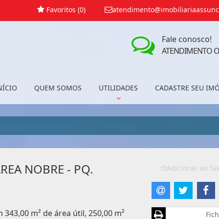
Favoritos (
0
)
atendimento@imobiliariaassunc
Fale conosco!
ATENDIMENTO O
NÍCIO
QUEM SOMOS
UTILIDADES
CADASTRE SEU IM
REA NOBRE - PQ.
Adicionar ao fav
 343,00 m² de área útil, 250,00 m²
Fich