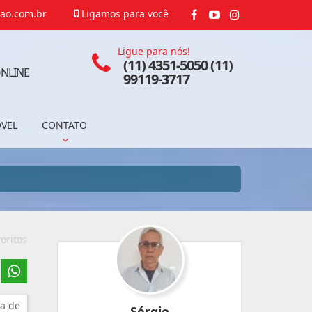
ao.com.br
Ligamos para você
Ligue para nós!
(11) 4351-5050 (11)
NLINE
99119-3717
ÓVEL
CONTATO
oritos
a de
Sérgio