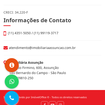
CRECI: 34.220-F
Informações de Contato
(11) 4351-5050 / (11) 99119-3717
atendimento@imobiliariaassuncao.com.br
Imobiliária Assunção
Av. João Firmino, 600, Assunção
São Bernardo do Campo - São Paulo
CEP: 09810-250
Site desenvolvido por
ImóvelOffice
© - Todos os direitos reservados