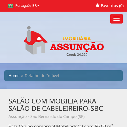
Favoritos (
0
)
Português BR
Toggl
navig
Home
Detalhe do Imóvel
SALÃO COM MOBILIA PARA
SALÃO DE CABELEIREIRO-SBC
Assunção - São Bernardo do Campo (SP)
Sala / Salão comercial Mobiliado(a) com 56,00 m²