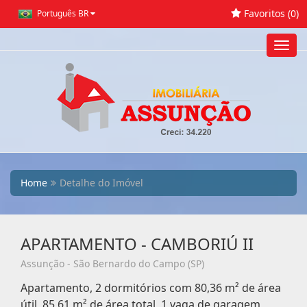
Favoritos (
0
)
Português BR
Toggl
navig
Home
Detalhe do Imóvel
APARTAMENTO - CAMBORIÚ II
Assunção - São Bernardo do Campo (SP)
Apartamento, 2 dormitórios com 80,36 m² de área
útil, 85,61 m² de área total, 1 vaga de garagem,