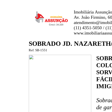
Imobiliária Assunção
Av. João Firmino, 6
atendimento@imobili
(11) 4351-5050 / (1
www.imobiliariaass
SOBRADO JD. NAZARETH/
Ref: SB-1551
SOB
COLC
SORV
FÁCI
IMIG
Sobrad
de gar