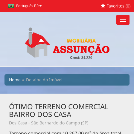
Favoritos (
0
)
Português BR
Toggl
navig
Home
Detalhe do Imóvel
ÓTIMO TERRENO COMERCIAL
BAIRRO DOS CASA
Dos Casa - São Bernardo do Campo (SP)
Terreno comercial com 10.267,00 m² de área total,