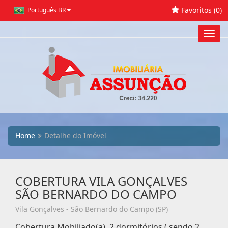
Favoritos (
0
)
Português BR
Toggl
navig
Home
Detalhe do Imóvel
COBERTURA VILA GONÇALVES
SÃO BERNARDO DO CAMPO
Vila Gonçalves - São Bernardo do Campo (SP)
Cobertura Mobiliado(a), 2 dormitórios ( sendo 2