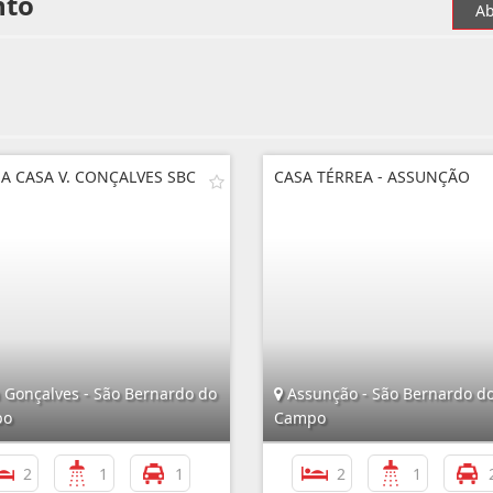
nto
Ab
A CASA V. CONÇALVES SBC
CASA TÉRREA - ASSUNÇÃO
a Gonçalves - São Bernardo do
Assunção - São Bernardo d
po
Campo
2
1
1
2
1