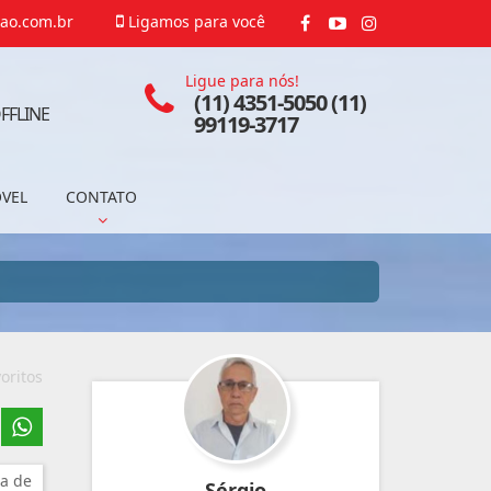
ao.com.br
Ligamos para você
Ligue para nós!
(11) 4351-5050 (11)
FFLINE
99119-3717
ÓVEL
CONTATO
oritos
a de
Sérgio