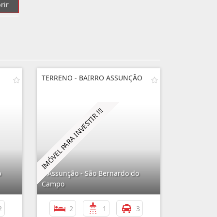
rir
TERRENO - BAIRRO ASSUNÇÃO
o
Assunção - São Bernardo do
Campo
2
2
1
3