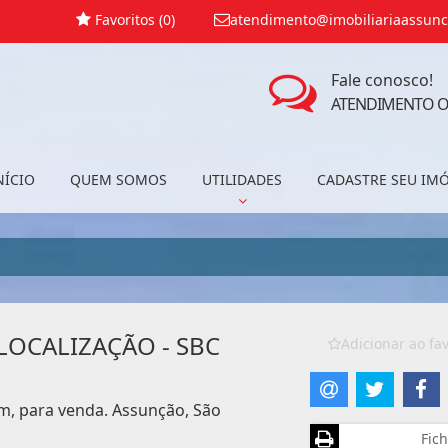
Favoritos (
0
)
atendimento@imobiliariaassunc
Fale conosco!
ATENDIMENTO O
NÍCIO
QUEM SOMOS
UTILIDADES
CADASTRE SEU IM
LOCALIZAÇÃO - SBC
Adicionar ao fav
m, para venda. Assunção, São
Fich