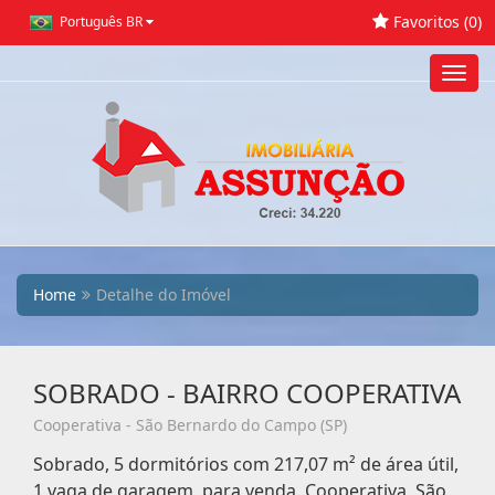
Favoritos (
0
)
Português BR
Toggl
navig
Home
Detalhe do Imóvel
SOBRADO - BAIRRO COOPERATIVA
Cooperativa - São Bernardo do Campo (SP)
Sobrado, 5 dormitórios com 217,07 m² de área útil,
1 vaga de garagem, para venda. Cooperativa, São