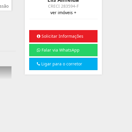
ssão
CRECI 283594-F
ver imóveis +
Solicitar Informações
Falar via WhatsApp
Ligar para o corretor