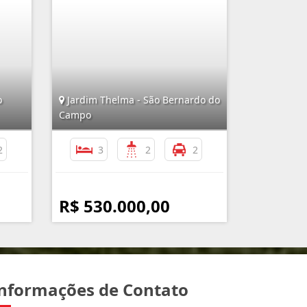
o
Jardim Thelma - São Bernardo do
Campo
2
3
2
2
R$ 530.000,00
nformações de Contato