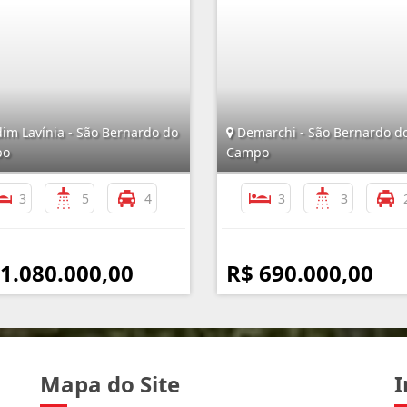
im Lavínia - São Bernardo do
Demarchi - São Bernardo d
po
Campo
3
5
4
3
3
 1.080.000,00
R$ 690.000,00
Mapa do Site
I