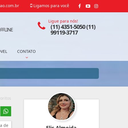
ao.com.br
Ligamos para você
Ligue para nós!
(11) 4351-5050 (11)
FFLINE
99119-3717
ÓVEL
CONTATO
oritos
a de
Elis Almeida