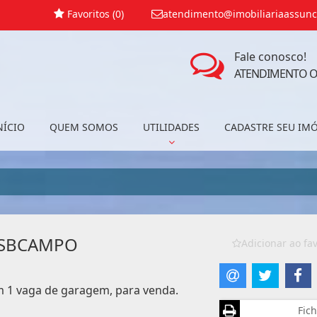
Favoritos (
0
)
atendimento@imobiliariaassunc
Fale conosco!
ATENDIMENTO O
NÍCIO
QUEM SOMOS
UTILIDADES
CADASTRE SEU IM
 SBCAMPO
Adicionar ao fav
om 1 vaga de garagem, para venda.
Fich