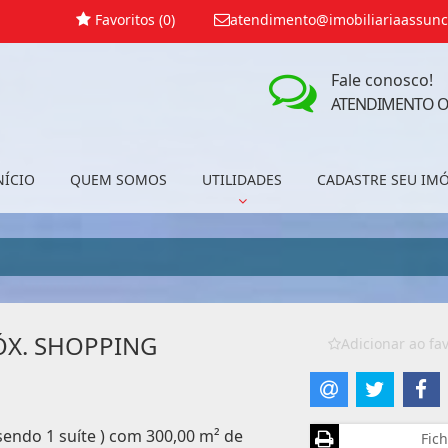
Favoritos (
0
)
atendimento@imobiliariaassunc
Fale conosco!
ATENDIMENTO O
NÍCIO
QUEM SOMOS
UTILIDADES
CADASTRE SEU IM
ÓX. SHOPPING
Adicionar ao fav
sendo 1 suíte ) com 300,00 m² de
Fich