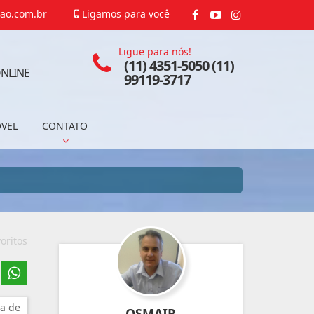
ao.com.br
Ligamos para você
Ligue para nós!
(11) 4351-5050 (11)
NLINE
99119-3717
ÓVEL
CONTATO
oritos
a de
OSMAIR