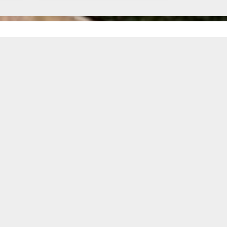
nformações de Contato
(11) 4351-5050 / (11) 99119-3717
atendimento@imobiliariaassuncao.com.br
Imobiliária Assunção
Av. João Firmino, 600, Assunção
São Bernardo do Campo - São Paulo
CEP: 09810-250