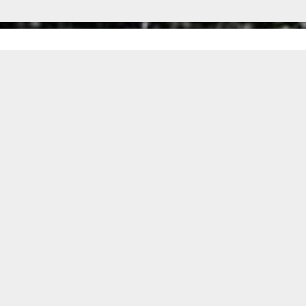
Imobiliária Assunção
CRECI: 34.220-F
Quem Somos
A IMOBILIÁRIA ASSUNÇÃO possui mais de 40 anos
de experiência no mercado imobiliário, estamos
sediados no bairro Assunção em São Bernardo do
Campo desde a nossa fundação em 1981, sempre