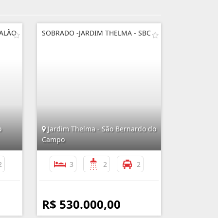
SALÃO
SOBRADO -JARDIM THELMA - SBC
o
Jardim Thelma - São Bernardo do
Campo
2
3
2
2
R$ 530.000,00