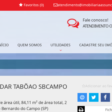
Favoritos (
0
)
atendimento@imobiliariaassunc
Fale conosco!
ATENDIMENTO O
NÍCIO
QUEM SOMOS
UTILIDADES
CADASTRE SEU IM
NDAR TABÕAO SBCAMPO
Adicionar ao fav
área útil, 84,11 m² de área total, 2
o Bernardo do Campo (SP)
Fich