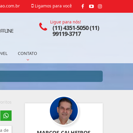
ao.com.br
Ligamos para você
Ligue para nós!
(11) 4351-5050 (11)
FFLINE
99119-3717
ÓVEL
CONTATO
oritos
a de
MARCOS CALHEIROS