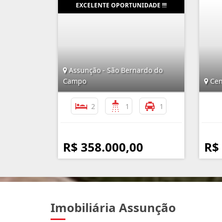
Assunção - São Bernardo do
Campo
Cen
2
1
1
R$ 358.000,00
R$
Imobiliária Assunção