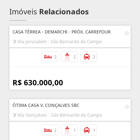
Imóveis
Relacionados
CASA TÉRREA - DEMARCHI - PRÓX. CARREFOUR
Vila Jerusalém - São Bernardo do Campo
2
2
2
R$ 630.000,00
ÓTIMA CASA V. CONÇALVES SBC
Vila Gonçalves - São Bernardo do Campo
2
1
1