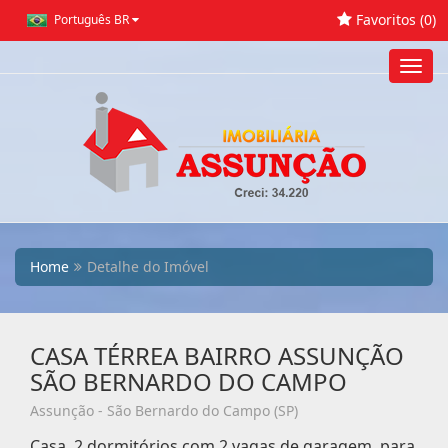
Favoritos (
0
)
Português BR
Toggl
navig
Home
Detalhe do Imóvel
CASA TÉRREA BAIRRO ASSUNÇÃO
SÃO BERNARDO DO CAMPO
Assunção - São Bernardo do Campo (SP)
Casa, 2 dormitórios com 2 vagas de garagem, para