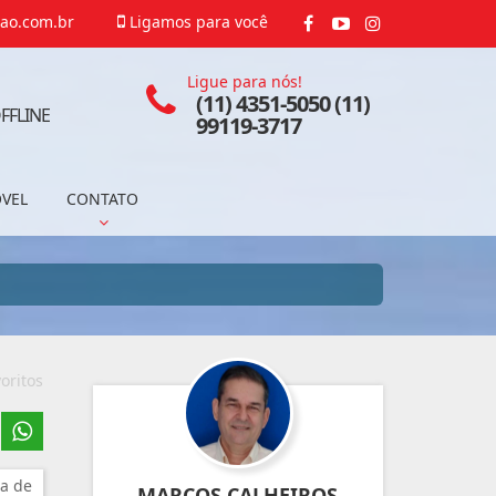
ao.com.br
Ligamos para você
Ligue para nós!
(11) 4351-5050 (11)
FFLINE
99119-3717
ÓVEL
CONTATO
oritos
a de
MARCOS CALHEIROS