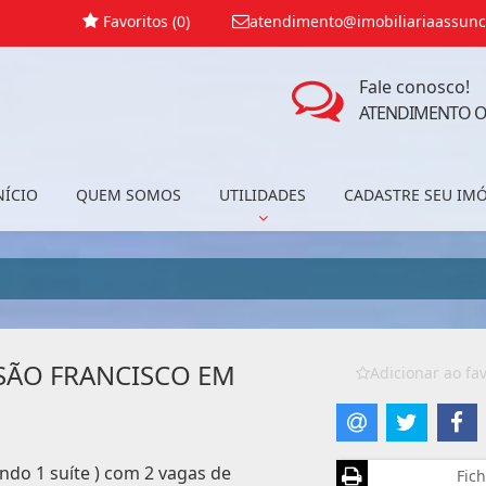
Favoritos (
0
)
atendimento@imobiliariaassunc
Fale conosco!
ATENDIMENTO O
NÍCIO
QUEM SOMOS
UTILIDADES
CADASTRE SEU IM
SÃO FRANCISCO EM
Adicionar ao fav
ndo 1 suíte ) com 2 vagas de
Fich