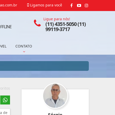
ao.com.br
Ligamos para você
Ligue para nós!
(11) 4351-5050 (11)
FFLINE
99119-3717
ÓVEL
CONTATO
oritos
a de
Sérgio