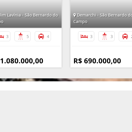
im Lavínia - São Bernardo do
Demarchi - São Bernardo d
po
Campo
3
5
4
3
3
 1.080.000,00
R$ 690.000,00
Mapa do Site
I
Início
Quem Somos