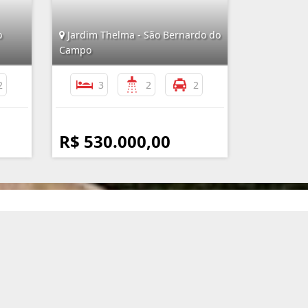
o
Jardim Thelma - São Bernardo do
Campo
2
3
2
2
R$ 530.000,00
nformações de Contato
(11) 4351-5050 / (11) 99119-3717
atendimento@imobiliariaassuncao.com.br