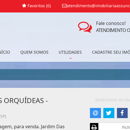
Favoritos (
0
)
atendimento@imobiliariaassunc
Fale conosco!
ATENDIMENTO O
NÍCIO
QUEM SOMOS
UTILIDADES
CADASTRE SEU IM
S ORQUÍDEAS -
Adicionar ao fav
SP)
agem, para venda. Jardim Das
Fich