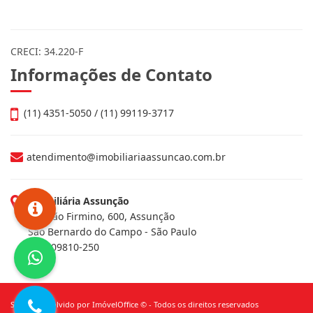
CRECI: 34.220-F
Informações de Contato
(11) 4351-5050 / (11) 99119-3717
atendimento@imobiliariaassuncao.com.br
Imobiliária Assunção
Av. João Firmino, 600, Assunção
São Bernardo do Campo - São Paulo
CEP: 09810-250
Site desenvolvido por
ImóvelOffice
© - Todos os direitos reservados