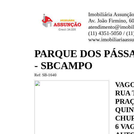
Imobiliária Assunção
Av. João Firmino, 6
atendimento@imobili
(11) 4351-5050 / (1
www.imobiliariaass
PARQUE DOS PÁSSA
- SBCAMPO
Ref: SB-1640
VAG
RUA 
PRA
QUIN
CHU
6 VA