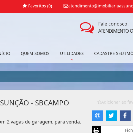
Favoritos (
0
)
atendimento@imobiliariaassunc
Fale conosco!
ATENDIMENTO O
NÍCIO
QUEM SOMOS
UTILIDADES
CADASTRE SEU IM
SSUNÇÃO - SBCAMPO
Adicionar ao fav
om 2 vagas de garagem, para venda.
Fich