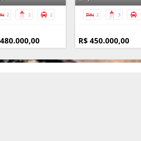
2
2
2
2
3
 480.000,00
R$ 450.000,00
Mapa do Site
I
Início
Quem Somos
Links e Documentos
Cadastre seu Imóvel
Pedido de Imóvel