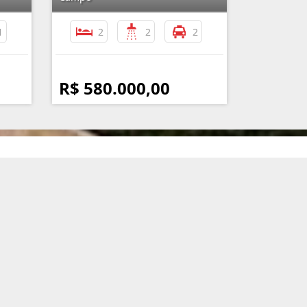
1
2
2
2
R$ 580.000,00
nformações de Contato
(11) 4351-5050 / (11) 99119-3717
atendimento@imobiliariaassuncao.com.br
Imobiliária Assunção