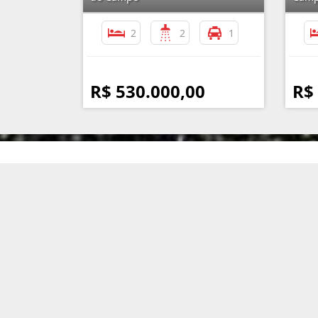
2
2
1
R$ 530.000,00
R$
Imobiliária Assunção