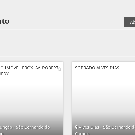
nto
Ab
O IMÓVEL-PRÓX. AV. ROBERT
SOBRADO ALVES DIAS
NEDY
unção - São Bernardo do
Alves Dias - São Bernardo d
po
Campo