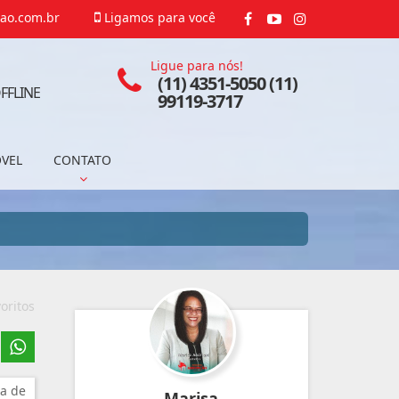
ao.com.br
Ligamos para você
Ligue para nós!
(11) 4351-5050 (11)
FFLINE
99119-3717
ÓVEL
CONTATO
oritos
a de
Marisa