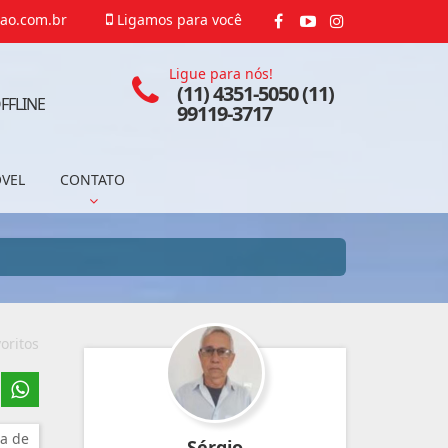
ao.com.br
Ligamos para você
Ligue para nós!
(11) 4351-5050 (11)
FFLINE
99119-3717
ÓVEL
CONTATO
oritos
a de
Sérgio