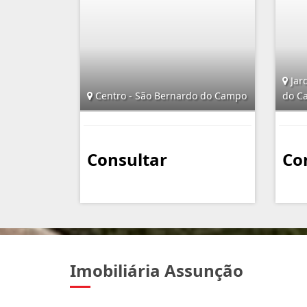
Jar
Centro - São Bernardo do Campo
do C
Consultar
Co
Imobiliária Assunção