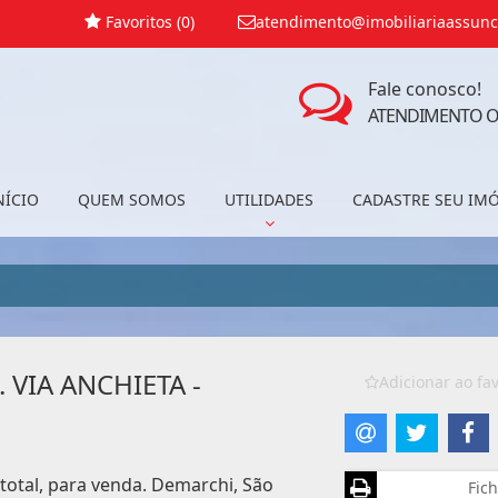
Favoritos (
0
)
atendimento@imobiliariaassunc
Fale conosco!
ATENDIMENTO O
NÍCIO
QUEM SOMOS
UTILIDADES
CADASTRE SEU IM
 VIA ANCHIETA -
Adicionar ao fav
total, para venda. Demarchi, São
Fich