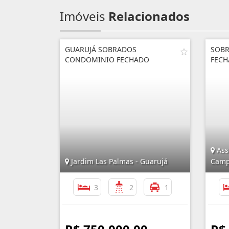
Imóveis
Relacionados
GUARUJÁ SOBRADOS
SOB
CONDOMINIO FECHADO
FECH
Ass
Jardim Las Palmas - Guarujá
Cam
3
2
1