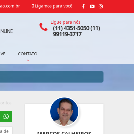
ao.com.br
Ligamos para você
Ligue para nós!
(11) 4351-5050 (11)
NLINE
99119-3717
ÓVEL
CONTATO
oritos
a de
MARCOS CALHEIROS