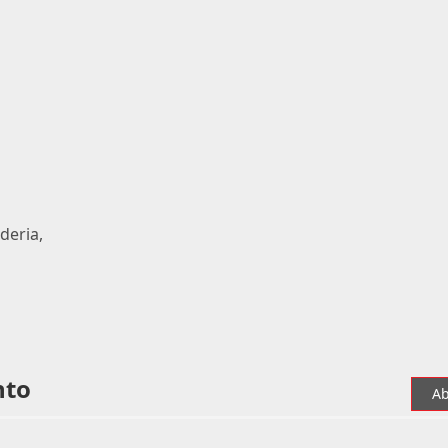
deria,
nto
Ab