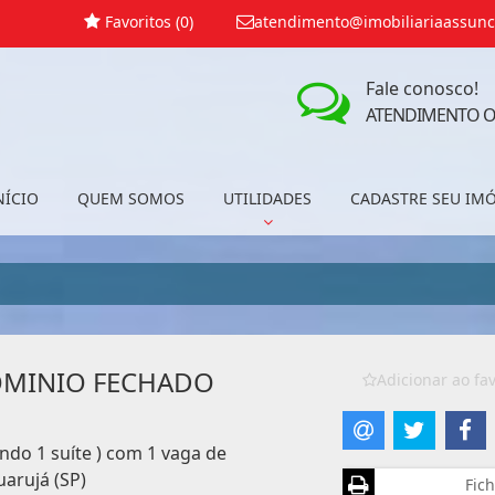
Favoritos (
0
)
atendimento@imobiliariaassunc
Fale conosco!
ATENDIMENTO O
NÍCIO
QUEM SOMOS
UTILIDADES
CADASTRE SEU IM
MINIO FECHADO
Adicionar ao fav
ndo 1 suíte ) com 1 vaga de
arujá (SP)
Fich