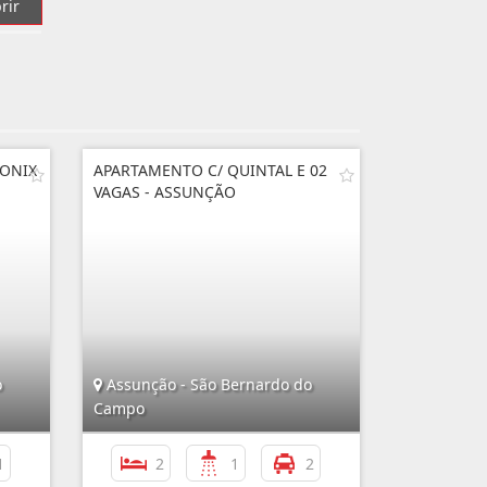
rir
 ONIX
APARTAMENTO C/ QUINTAL E 02
VAGAS - ASSUNÇÃO
o
Assunção - São Bernardo do
Campo
1
2
1
2