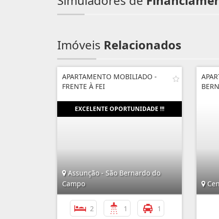
Simuladores de
Financiame
Imóveis
Relacionados
APARTAMENTO MOBILIADO -
APAR
FRENTE À FEI
BER
Assunção - São Bernardo do
Campo
Cen
2
1
1