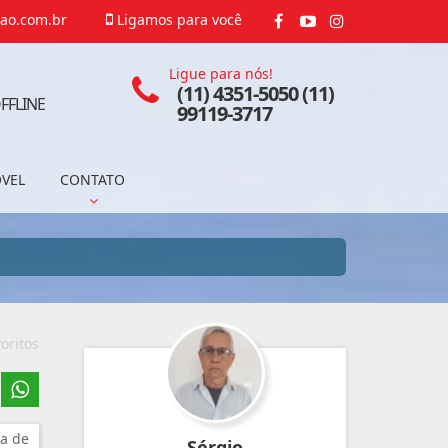
ao.com.br
Ligamos para você
Ligue para nós!
(11) 4351-5050 (11)
FFLINE
99119-3717
ÓVEL
CONTATO
oritos
a de
Sérgio