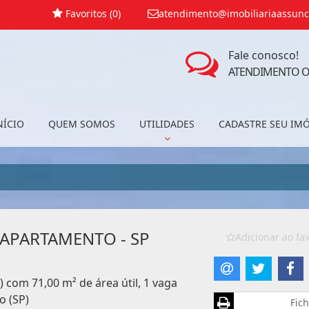
Favoritos (
0
)
atendimento@imobiliariaassunc
Fale conosco!
ATENDIMENTO O
NÍCIO
QUEM SOMOS
UTILIDADES
CADASTRE SEU IM
 APARTAMENTO - SP
Adicionar ao fav
) com 71,00 m² de área útil, 1 vaga
o (SP)
Fich