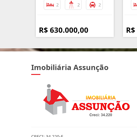
2
2
2
R$ 630.000,00
R$
Imobiliária Assunção
CRECI: 34.220-F