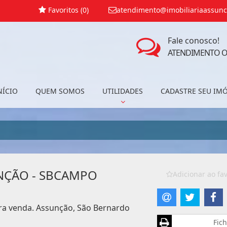
Favoritos (
0
)
atendimento@imobiliariaassunc
Fale conosco!
ATENDIMENTO O
NÍCIO
QUEM SOMOS
UTILIDADES
CADASTRE SEU IM
UNÇÃO - SBCAMPO
Adicionar ao fav
ara venda. Assunção, São Bernardo
Fich