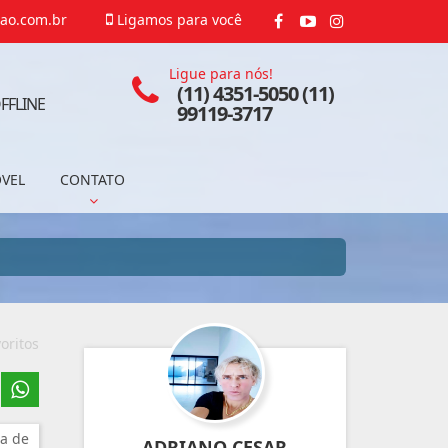
ao.com.br
Ligamos para você
Ligue para nós!
(11) 4351-5050 (11)
FFLINE
99119-3717
ÓVEL
CONTATO
oritos
a de
ADRIANO CESAR