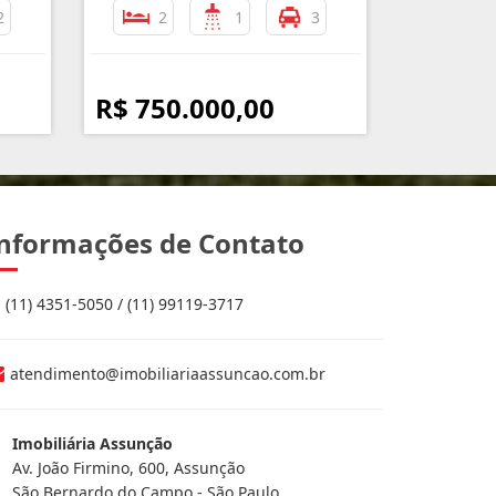
2
2
1
3
R$ 750.000,00
nformações de Contato
(11) 4351-5050 / (11) 99119-3717
atendimento@imobiliariaassuncao.com.br
Imobiliária Assunção
Av. João Firmino, 600, Assunção
São Bernardo do Campo - São Paulo