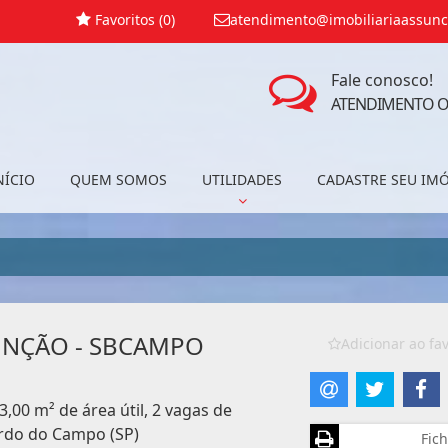
Favoritos (
0
)
atendimento@imobiliariaassunc
Fale conosco!
ATENDIMENTO O
NÍCIO
QUEM SOMOS
UTILIDADES
CADASTRE SEU IM
UNÇÃO - SBCAMPO
Adicionar ao fav
3,00 m² de área útil, 2 vagas de
rdo do Campo (SP)
Fich