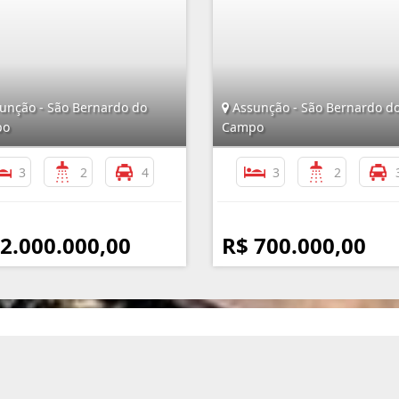
unção - São Bernardo do
Assunção - São Bernardo d
po
Campo
3
2
4
3
2
 2.000.000,00
R$ 700.000,00
Mapa do Site
I