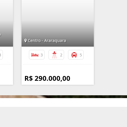
o
Centro - Araraquara
3
3
2
5
R$ 290.000,00
nformações de Contato