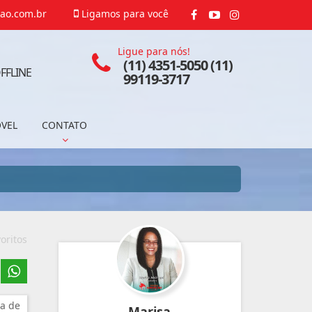
ao.com.br
Ligamos para você
Ligue para nós!
(11) 4351-5050 (11)
FFLINE
99119-3717
ÓVEL
CONTATO
oritos
a de
Marisa