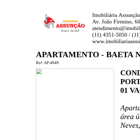
Imobiliária Assunção
Av. João Firmino, 6
atendimento@imobili
(11) 4351-5050 / (1
www.imobiliariaass
APARTAMENTO - BAETA 
Ref: AP-4949
COND
PORT
01 V
Aparta
área ú
Neves