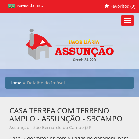
Favoritos (
0
)
Português BR
Toggl
navig
Home
Detalhe do Imóvel
CASA TERREA COM TERRENO
AMPLO - ASSUNÇÃO - SBCAMPO
Assunção - São Bernardo do Campo (SP)
Casa, 3 dormitórios com 5 vagas de garagem, para