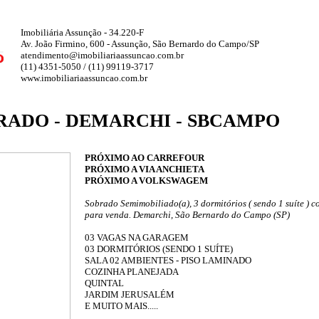
Imobiliária Assunção - 34.220-F
Av. João Firmino, 600 - Assunção, São Bernardo do Campo/SP
atendimento@imobiliariaassuncao.com.br
(11) 4351-5050 / (11) 99119-3717
www.imobiliariaassuncao.com.br
RADO - DEMARCHI - SBCAMPO
PRÓXIMO AO CARREFOUR
PRÓXIMO A VIA ANCHIETA
PRÓXIMO A VOLKSWAGEM
Sobrado Semimobiliado(a), 3 dormitórios ( sendo 1 suíte ) 
para venda. Demarchi, São Bernardo do Campo (SP)
03 VAGAS NA GARAGEM
03 DORMITÓRIOS (SENDO 1 SUÍTE)
SALA 02 AMBIENTES - PISO LAMINADO
COZINHA PLANEJADA
QUINTAL
JARDIM JERUSALÉM
E MUITO MAIS.....