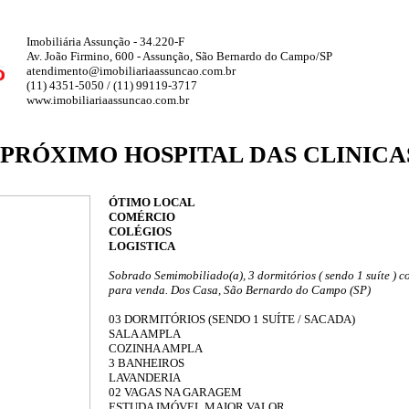
Imobiliária Assunção - 34.220-F
Av. João Firmino, 600 - Assunção, São Bernardo do Campo/SP
atendimento@imobiliariaassuncao.com.br
(11) 4351-5050 / (11) 99119-3717
www.imobiliariaassuncao.com.br
 PRÓXIMO HOSPITAL DAS CLINICAS
ÓTIMO LOCAL
COMÉRCIO
COLÉGIOS
LOGISTICA
Sobrado Semimobiliado(a), 3 dormitórios ( sendo 1 suíte ) 
para venda. Dos Casa, São Bernardo do Campo (SP)
03 DORMITÓRIOS (SENDO 1 SUÍTE / SACADA)
SALA AMPLA
COZINHA AMPLA
3 BANHEIROS
LAVANDERIA
02 VAGAS NA GARAGEM
ESTUDA IMÓVEL MAIOR VALOR