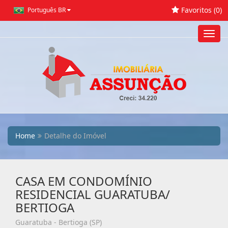
Favoritos (
0
)
Português BR
Toggl
navig
Home
Detalhe do Imóvel
CASA EM CONDOMÍNIO
RESIDENCIAL GUARATUBA/
BERTIOGA
Guaratuba - Bertioga (SP)