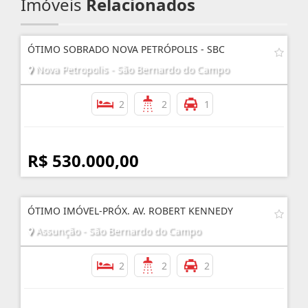
Imóveis
Relacionados
ÓTIMO SOBRADO NOVA PETRÓPOLIS - SBC
Nova Petropolis - São Bernardo do Campo
2
2
1
R$ 530.000,00
ÓTIMO IMÓVEL-PRÓX. AV. ROBERT KENNEDY
Assunção - São Bernardo do Campo
2
2
2